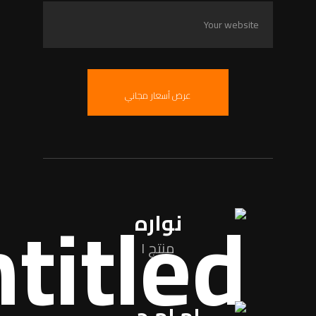
عرض أسعار مجاني
نواره
منتج ١