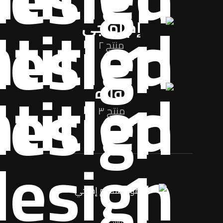
إم إم جي
منتج ٢
نواره
منتج ٣
اساسی