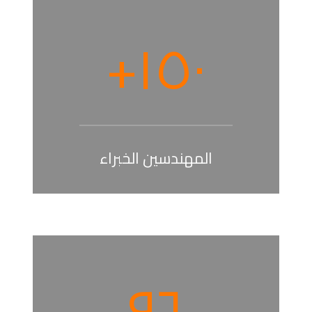
+
١٥٠
المهندسين الخبراء
٩٦