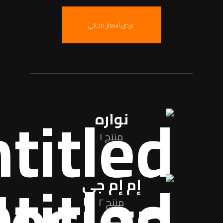
عرض أسعار مجاني
نواره
منتج ١
إم إم جي
منتج ٢