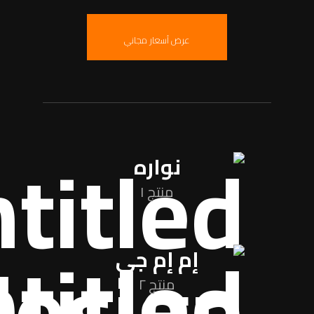
عرض أسعار مجاني
نواره
منتج ١
إم إم جي
منتج ٢