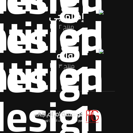
إم إم جي
منتج ٢
نواره
منتج ٣