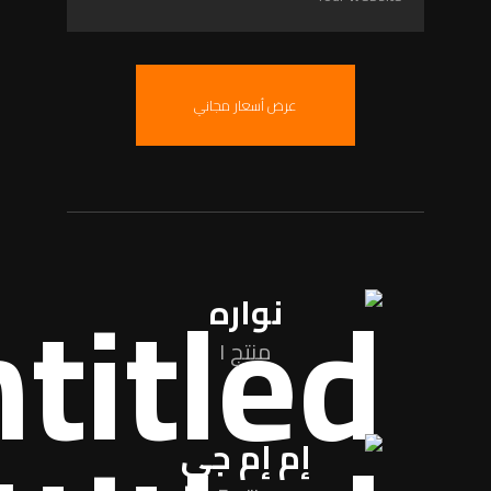
عرض أسعار مجاني
نواره
منتج ١
إم إم جي