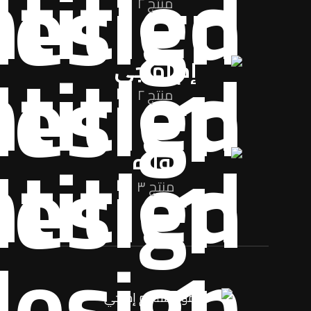
منتج ٢
إم إم جي
منتج ٢
نواره
منتج ٣