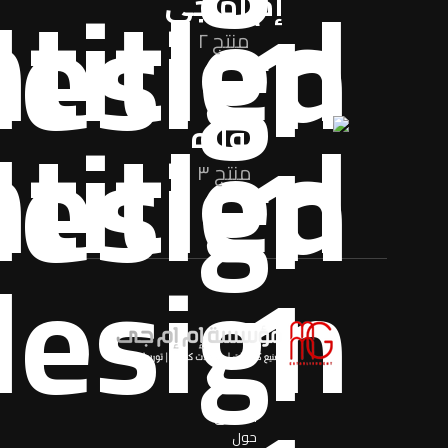
إم إم جي
منتج ٢
نواره
منتج ٣
اساسی
حول