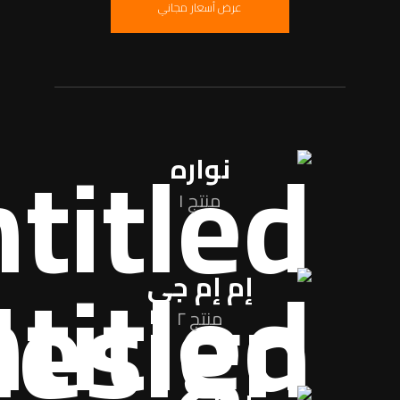
عرض أسعار مجاني
نواره
منتج ١
إم إم جي
منتج ٢