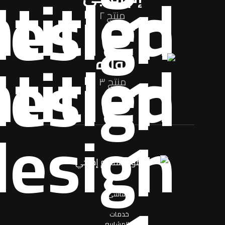
منتج ٢
نواره
منتج ٣
اساسی
حول
خدمات
المشاریع