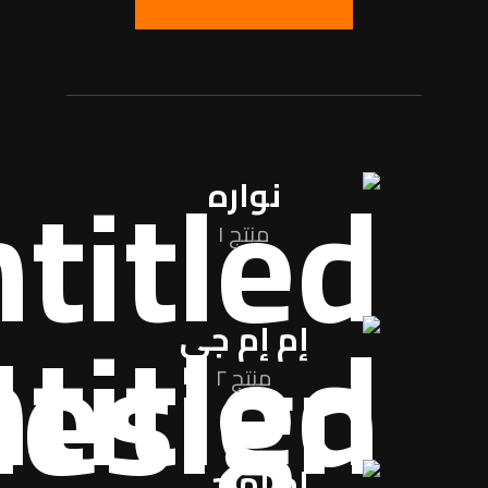
نواره
منتج ١
إم إم جي
منتج ٢
إم إم جي