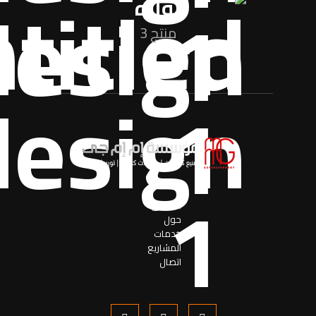
نواره
منتج 3
اساسی
حول
خدمات
المشاریع
اتصال