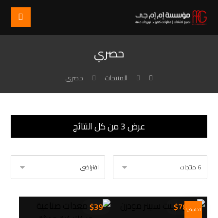
حصري
المنتجات
حصري
عرض ⁦3⁩ من كل النتائج
$
39
$
78
$
79