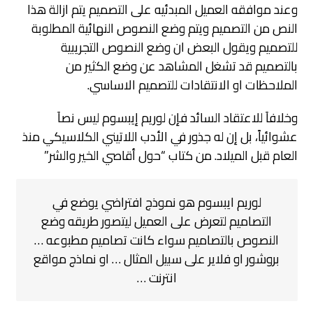
وعند موافقه العميل المبدئيه على التصميم يتم ازالة هذا
النص من التصميم ويتم وضع النصوص النهائية المطلوبة
للتصميم ويقول البعض ان وضع النصوص التجريبية
بالتصميم قد تشغل المشاهد عن وضع الكثير من
الملاحظات او الانتقادات للتصميم الاساسي.
وخلافاَ للاعتقاد السائد فإن لوريم إيبسوم ليس نصاَ
عشوائياً، بل إن له جذور في الأدب اللاتيني الكلاسيكي منذ
العام قبل الميلاد. من كتاب “حول أقاصي الخير والشر”
لوريم ايبسوم هو نموذج افتراضي يوضع في
التصاميم لتعرض على العميل ليتصور طريقه وضع
النصوص بالتصاميم سواء كانت تصاميم مطبوعه …
بروشور او فلاير على سبيل المثال … او نماذج مواقع
انترنت …