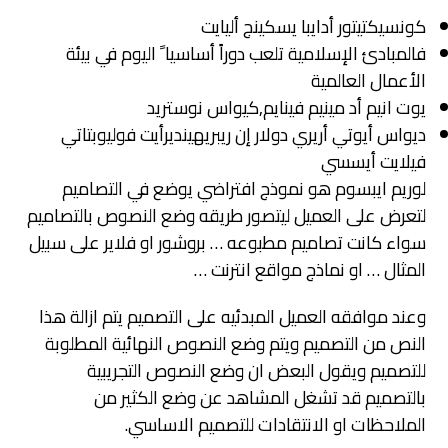
كونسيكتيتور أدايبا يسكينج أليايت
فالمبادئ الإسلامية تلعب دوراً أساسيا ً اليوم في بيئة
الأعمال العالمية
يوت انيم أد مينيم فينايم,كيواس نوستريد
ديواس أيوتي أريري دولار إن ريبريهينديرأيت فوليوبتاتي
فيلايت أيسسي
لوريم ايبسوم هو نموذج افتراضي يوضع في التصاميم
لتعرض على العميل ليتصور طريقه وضع النصوص بالتصاميم
سواء كانت تصاميم مطبوعه … بروشور او فلاير على سبيل
المثال … او نماذج مواقع انترنت …
وعند موافقه العميل المبدئيه على التصميم يتم ازالة هذا
النص من التصميم ويتم وضع النصوص النهائية المطلوبة
للتصميم ويقول البعض ان وضع النصوص التجريبية
بالتصميم قد تشغل المشاهد عن وضع الكثير من
الملاحظات او الانتقادات للتصميم الاساسي.