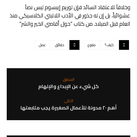
وخلافاَ للاعتقاد السائد فإن لوريم إيبسوم ليس نصاَ
عشوائياً، بل إن له جذور في الأدب اللاتيني الكلاسيكي منذ
العام قبل الميلاد. من كتاب “حول أقاصي الخير والشر”
كيف؟
متنوع
حقائق
عمل
السابق
كل شيء عن الإبداع والإلهام
التالى
أهم ٢٠ مدونة للأعمال الصغيرة يجب متابعتها